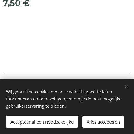
7,50
€
© 2021 Alle rechten voorbehouden
Wij gebruiken cookies om onze website goed te laten
Mogelijk gemaakt door
Webnode
Cookies
functioneren en te beveiligen, en om je de best mogelijke
gebruikerservaring te bieden.
Toevoegen aan de winkelwagen
Accepteer alleen noodzakelijke
Alles accepteren