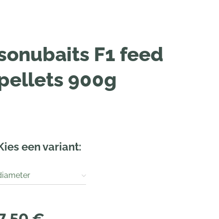
sonubaits F1 feed
pellets 900g
Kies een variant:
diameter
7,50
€