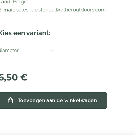
Land:
België
E-mail:
sales-prestoneu@ratheroutdoors.com
Kies een variant:
diameter
6,50
€
Toevoegen aan de winkelwagen