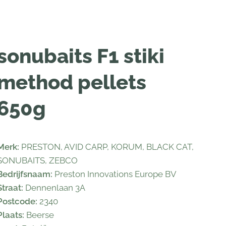
sonubaits F1 stiki
method pellets
650g
Merk:
PRESTON, AVID CARP, KORUM, BLACK CAT,
SONUBAITS, ZEBCO
Bedrijfsnaam:
Preston Innovations Europe BV
Straat:
Dennenlaan 3A
Postcode:
2340
Plaats:
Beerse