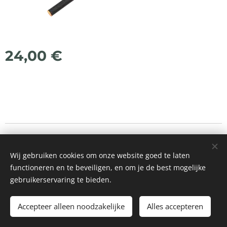
24,00
€
© 2021 Alle rechten voorbehouden
Wij gebruiken cookies om onze website goed te laten
Mogelijk gemaakt door
Webnode
Cookies
functioneren en te beveiligen, en om je de best mogelijke
gebruikerservaring te bieden.
Toevoegen aan de winkelwagen
Accepteer alleen noodzakelijke
Alles accepteren