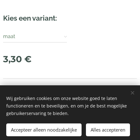
Kies een variant:
maat
3,30
€
© 2021 Alle rechten voorbehouden
Wij gebruiken cookies om onze website goed te laten
Mogelijk gemaakt door
Webnode
Cookies
functioneren en te beveiligen, en om je de best mogelijke
gebruikerservaring te bieden.
Toevoegen aan de winkelwagen
Accepteer alleen noodzakelijke
Alles accepteren