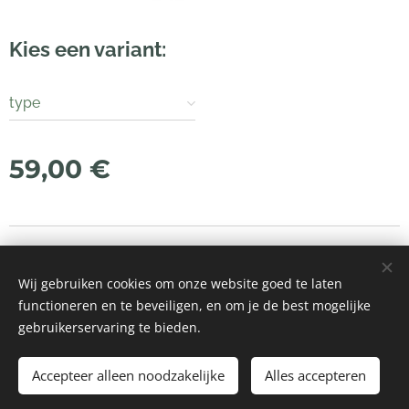
Kies een variant:
type
59,00
€
© 2021 Alle rechten voorbehouden
Wij gebruiken cookies om onze website goed te laten
Mogelijk gemaakt door
Webnode
Cookies
functioneren en te beveiligen, en om je de best mogelijke
gebruikerservaring te bieden.
Toevoegen aan de winkelwagen
Accepteer alleen noodzakelijke
Alles accepteren