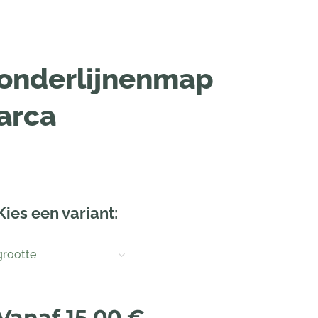
onderlijnenmap
arca
Kies een variant:
grootte
Vanaf
15,00
€