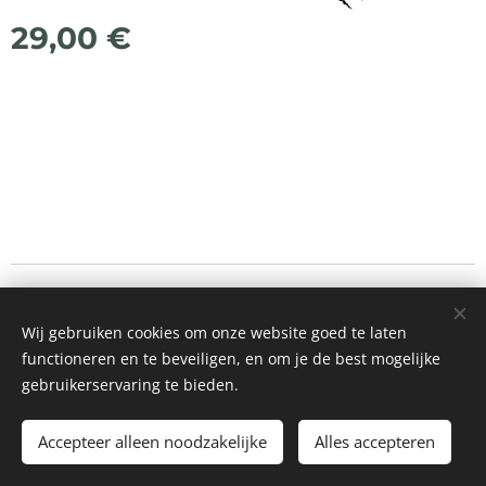
29,00
€
© 2021 Alle rechten voorbehouden
Wij gebruiken cookies om onze website goed te laten
Mogelijk gemaakt door
Webnode
Cookies
functioneren en te beveiligen, en om je de best mogelijke
gebruikerservaring te bieden.
Toevoegen aan de winkelwagen
Accepteer alleen noodzakelijke
Alles accepteren