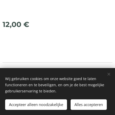
12,00
€
© 2021 Alle rechten voorbehouden
Wij gebruiken cookies om onze website goed te laten
Mogelijk gemaakt door
Webnode
Cookies
functioneren en te beveiligen, en om je de best mogelijke
gebruikerservaring te bieden.
Toevoegen aan de winkelwagen
Accepteer alleen noodzakelijke
Alles accepteren