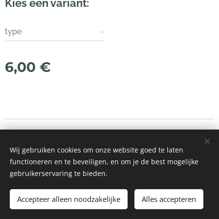
Kies een variant:
type
6,00
€
© 2021 Alle rechten voorbehouden
Wij gebruiken cookies om onze website goed te laten
Mogelijk gemaakt door
Webnode
Cookies
functioneren en te beveiligen, en om je de best mogelijke
gebruikerservaring te bieden.
Toevoegen aan de winkelwagen
Accepteer alleen noodzakelijke
Alles accepteren