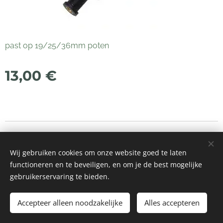
past op 19/25/36mm poten
13,00
€
© 2021 Alle rechten voorbehouden
Wij gebruiken cookies om onze website goed te laten
Mogelijk gemaakt door
Webnode
Cookies
functioneren en te beveiligen, en om je de best mogelijke
gebruikerservaring te bieden.
Toevoegen aan de winkelwagen
Accepteer alleen noodzakelijke
Alles accepteren