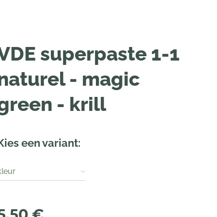
VDE superpaste 1-1
naturel - magic
green - krill
Kies een variant:
kleur
5,50
€