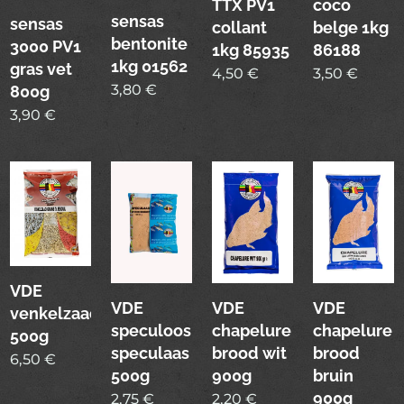
TTX PV1
coco
sensas
sensas
collant
belge 1kg
bentonite
3000 PV1
1kg 85935
86188
1kg 01562
gras vet
4,50
€
3,50
€
3,80
€
800g
3,90
€
VDE
VDE
VDE
VDE
venkelzaad
speculoos
chapelure
chapelure
500g
speculaas
brood wit
brood
6,50
€
500g
900g
bruin
900g
2,75
€
2,20
€