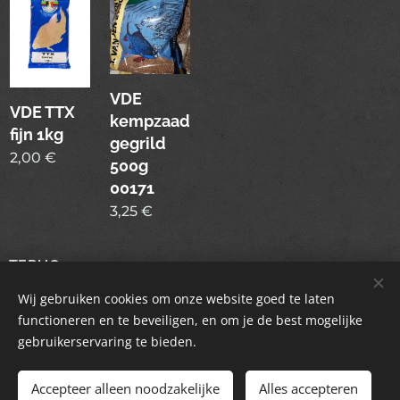
VDE
VDE TTX
kempzaad
fijn 1kg
gegrild
2,00
€
500g
00171
3,25
€
TERUG
Wij gebruiken cookies om onze website goed te laten
functioneren en te beveiligen, en om je de best mogelijke
gebruikerservaring te bieden.
© 2021 Alle rechten voorbehouden
Accepteer alleen noodzakelijke
Alles accepteren
Mogelijk gemaakt door
Webnode
Cookies