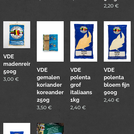
2,20
€
VDE
madenreiniger
VDE
VDE
VDE
500g
gemalen
polenta
polenta
3,00
€
koriander
grof
bloem fijn
koreander
italiaans
900g
250g
1kg
2,40
€
3,50
€
2,40
€