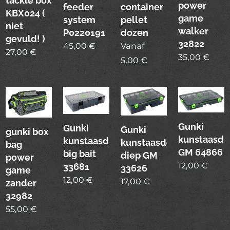
tackle box
power
feeder
container
KBX024 (
game
system
pellet
niet
walker
P0220191
dozen
gevuld! )
32822
45,00
€
Vanaf
27,00
€
35,00
€
5,00
€
Gunki
Gunki
Gunki
gunki box
kunstaasdo
kunstaasdoos
kunstaasdoos
bag
GM 64866
big bait
diep GM
power
12,00
€
33681
33626
game
12,00
€
17,00
€
zander
32982
55,00
€