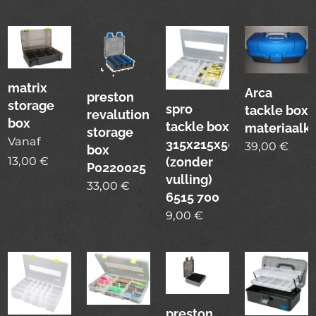
matrix
Arca
preston
storage
spro
tackle box
revalution
box
tackle box
materiaalko
storage
Vanaf
315x215x50mm
39,00
€
box
13,00
€
(zonder
P0220025
vulling)
33,00
€
6515 700
9,00
€
preston