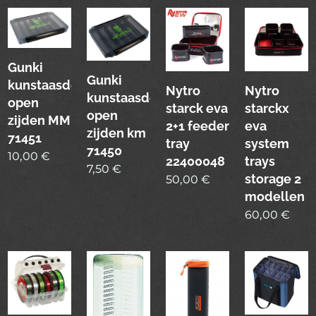
Gunki
Gunki
kunstaasdoos
Nytro
Nytro
kunstaasdoos
open
starck eva
starckx
open
zijden MM
2+1 feeder
eva
zijden km
71451
tray
system
71450
10,00
€
22400048
trays
7,50
€
storage 2
50,00
€
modellen
60,00
€