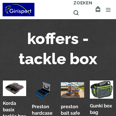
ZOEKEN
koffers -
tackle box
Korda
Gunki box
Preston
preston
basix
bag
hardcase
bait safe