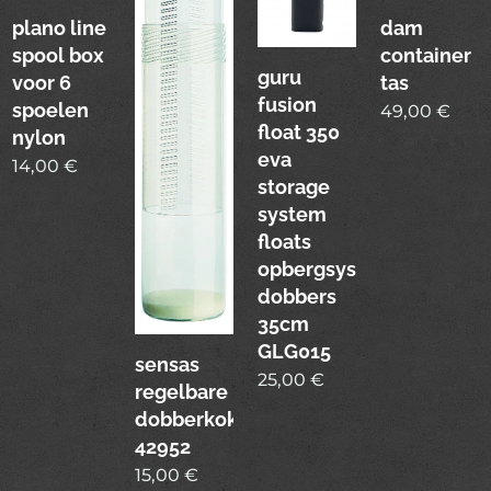
plano line
dam
spool box
container
guru
voor 6
tas
fusion
spoelen
49,00
€
float 350
nylon
eva
14,00
€
storage
system
floats
opbergsysteem
dobbers
35cm
GLG015
sensas
25,00
€
regelbare
dobberkoker
42952
15,00
€