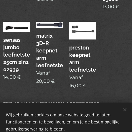
13,00
€
matrix
sensas
3D-R
jumbo
preston
keepnet
leefnetsteun
keepnet
arm
25cm 2in1
arm
leefnetsteun
02939
leefnetsteun
Vanaf
14,00
€
Vanaf
20,00
€
16,00
€
TERUG NAAR VISBAKKEN ACCESSOIRES
Wij gebruiken cookies om onze website goed te laten
functioneren en te beveiligen, en om je de best mogelijke
gebruikerservaring te bieden.