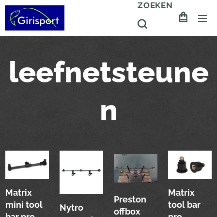
ZOEKEN
leefnetsteune
n
Matrix
Matrix
Preston
mini tool
tool bar
Nytro
offbox
bar pro
pro