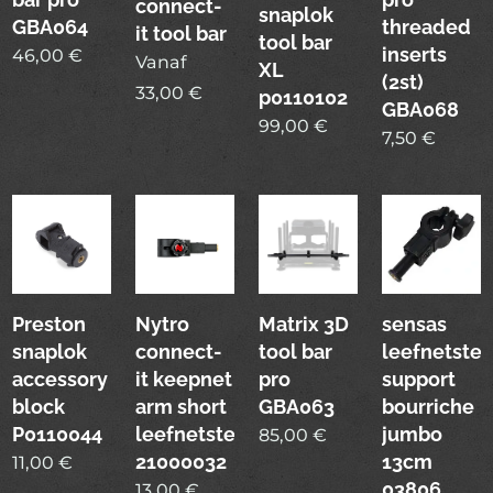
connect-
snaplok
GBA064
threaded
it tool bar
tool bar
inserts
46,00
€
Vanaf
XL
(2st)
33,00
€
p0110102
GBA068
99,00
€
7,50
€
Preston
Nytro
Matrix 3D
sensas
snaplok
connect-
tool bar
leefnetste
accessory
it keepnet
pro
support
block
arm short
GBA063
bourriche
P0110044
leefnetsteun
jumbo
85,00
€
21000032
13cm
11,00
€
03806
13,00
€