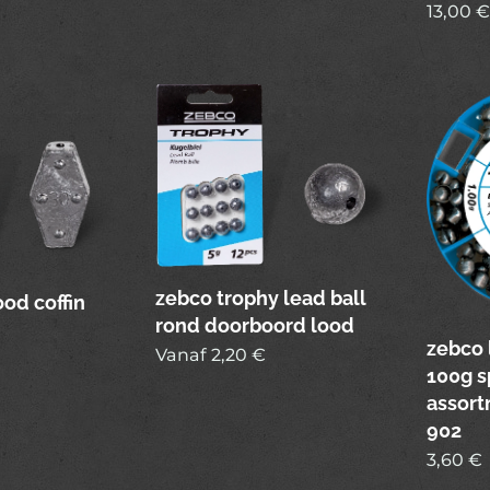
13,00
€
zebco trophy lead ball
ood coffin
rond doorboord lood
zebco 
Vanaf
2,20
€
100g s
assort
902
3,60
€