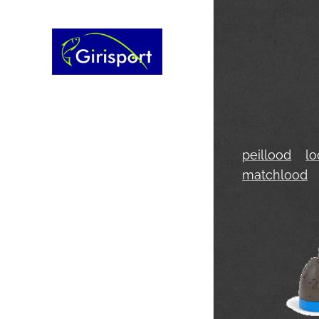
peillood
lo
matchlood