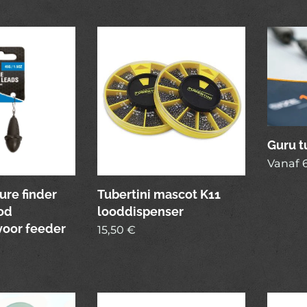
Guru t
Vanaf
ure finder
Tubertini mascot K11
ood
looddispenser
voor feeder
15,50
€