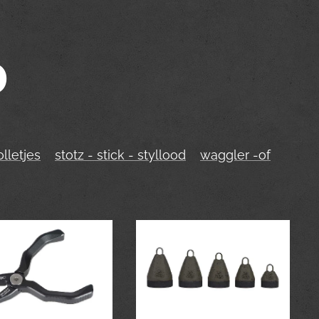
D
lletjes
stotz - stick - styllood
waggler -of