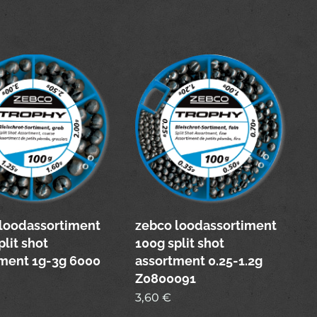
loodassortiment
zebco loodassortiment
plit shot
100g split shot
ment 1g-3g 6000
assortment 0.25-1.2g
Z0800091
3,60
€