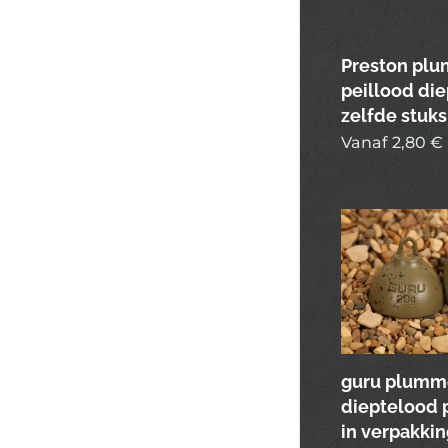
Preston pl
peillood die
zelfde stuks
Vanaf
2,80
€
guru plumm
dieptelood p
in verpakkin