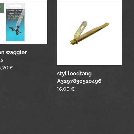
!
an waggler
ts
4,20
€
styl loodtang
A3297830520496
16,00
€