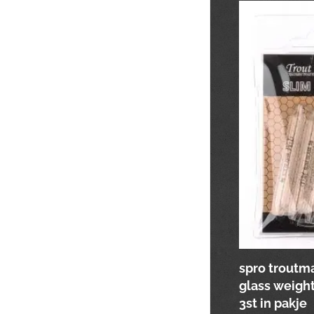
spro troutma
glass weigh
3st in pakje