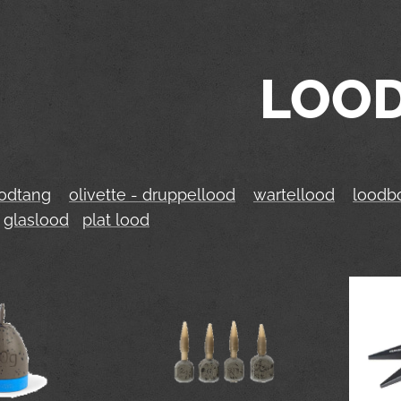
LOO
odtang
olivette - druppellood
wartellood
loodbo
glaslood
plat lood