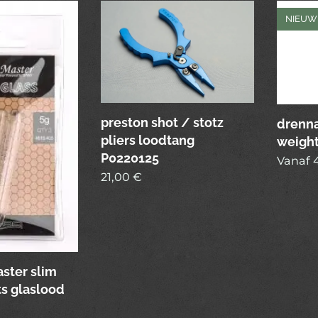
NIEUW
preston shot / stotz
drenn
pliers loodtang
weigh
P0220125
Vanaf
21,00
€
ster slim
ts glaslood