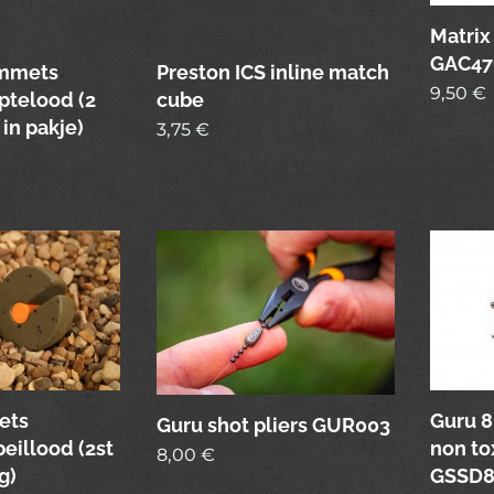
Matrix
GAC47
ummets
Preston ICS inline match
9,50
€
ptelood (2
cube
 in pakje)
3,75
€
ets
Guru 
Guru shot pliers GUR003
eillood (2st
non to
8,00
€
g)
GSSD