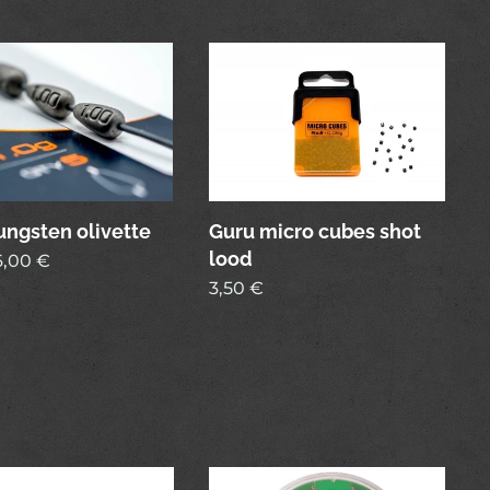
ungsten olivette
Guru micro cubes shot
lood
6,00
€
3,50
€