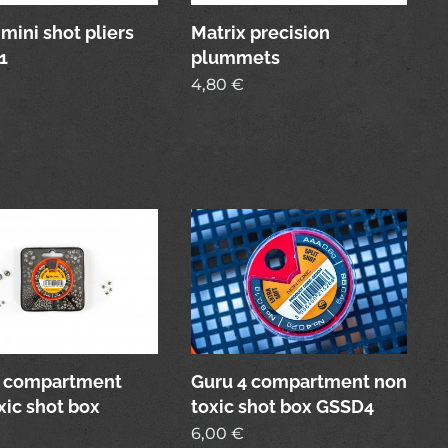
 mini shot pliers
Matrix precision
1
plummets
4,80
€
8 compartment
Guru 4 compartment non
xic shot box
toxic shot box GSSD4
8
6,00
€