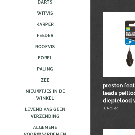
DARTS
WITVIS
KARPER
FEEDER
ROOFVIS
FOREL
PALING
ZEE
preston feat
NIEUWTJES IN DE
leads peill
WINKEL
dieptelood 
3,50
€
LEVEND AAS GEEN
VERZENDING
ALGEMENE
VOORWAARDEN EN