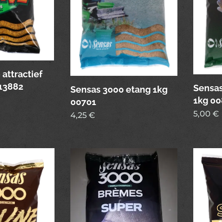
attractief
13882
Sensas
Sensas 3000 etang 1kg
1kg 00
00701
5,00
€
4,25
€