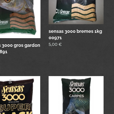
sensas 3000 bremes 1kg
00971
5,00
€
 3000 gros gardon
891