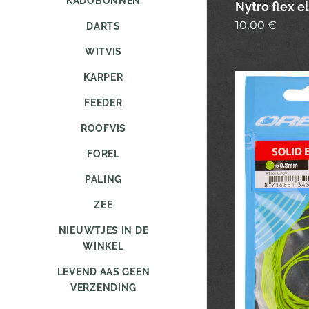
KADOBONNEN
Nytro flex e
10,00
€
DARTS
WITVIS
KARPER
FEEDER
ROOFVIS
FOREL
PALING
ZEE
NIEUWTJES IN DE
WINKEL
LEVEND AAS GEEN
VERZENDING