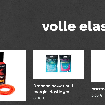
volle ela
Drennan power pull
preston
margin elastic 5m
3,35
€
8,00
€